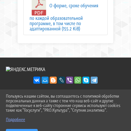
О форме, сроке обучения
по каждой образовательной
программе, в том числе по
адаптированной (155.2 KiB)
Пользуясь нашим сайтом, вы соглашаетесь с политикой обработки
2026 Г. SOSH-9TOB.RU
персональных данных а также с тем что наш веб-сайт и другие
ВХОД
подключенные к веб-сайту сторонние сервисы используют cookies
КАРТА САЙТА
такие как "Госуслуги", "PRO.Культура", "Спутник аналитика".
^
ПОЛИТИКА ОБРАБОТКИ ПЕРСОНАЛЬНЫХ ДАННЫХ
Подробнее
СДЕЛАНО НА KUBCMS