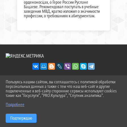
орденоносцах, о Герое России Руслане
Бацаеве. Рекомендовал поступать в учебные
заведения МВД, кратко изложил о значимости
профессии, о требованиях к абитуриентам.
Пользуясь нашим сайтом, вы соглашаетесь с политикой обработки
2026 Г. SOSH-9TOB.RU
персональных данных а также с тем что наш веб-сайт и другие
ВХОД
подключенные к веб-сайту сторонние сервисы используют cookies
КАРТА САЙТА
такие как "Госуслуги", "PRO.Культура", "Спутник аналитика".
^
ПОЛИТИКА ОБРАБОТКИ ПЕРСОНАЛЬНЫХ ДАННЫХ
Подробнее
СДЕЛАНО НА KUBCMS
РАЗРАБОТКА И ПОДДЕРЖКА
Подтверждаю