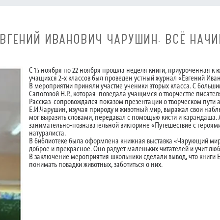
ВГЕНИЙ ИВАНОВИЧ ЧАРУШИН. ВСЁ НАЧИ
С 15 ноября по 22 ноября прошла неделя книги, приуроченная к
учащихся 2-х классов был проведен устный журнал «Евгений Иван
В мероприятии приняли участие ученики вторых класса. С боль
Сапоговой Н.Р., которая поведала учащимся о творчестве писател
Рассказ сопровождался показом презентации о творческом пути а
Е.И.Чарушин, изучая природу и животный мир, выражал свои наблю
мог выразить словами, передавал с помощью кисти и карандаша. 
занимательно-познавательной викторине «Путешествие с героями
натуралиста.
В библиотеке была оформлена книжная выставка «Чарующий мир 
доброе и прекрасное. Оно радует маленьких читателей и учит лю
В заключение мероприятия школьники сделали вывод, что книги 
понимать повадки животных, заботиться о них.