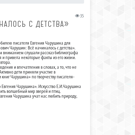
35
НАЛОСЬ С ДЕТСТВА»
 юбилею писателя Евгения Чарушина для
ович Чарушин: Всё начиналось с детства».
шим вниманием слушали рассказ библиографа
я и привела некоторые факты из его жизни.
втора.
дения и впечатления в словах, а то, что не
Активно дети приняли участие в
 книг Чарушина» по творчеству писателя-
Евгения Чарушина». Искусство Е.И.Чарушина
бить волшебный мир зверей и птиц.
Евгения Чарушина учат нас любить природу,