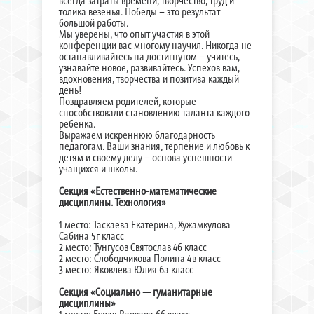
всегда затраты времени, творчество, труд и
толика везенья. Победы – это результат
большой работы.
Мы уверены, что опыт участия в этой
конференции вас многому научил. Никогда не
останавливайтесь на достигнутом – учитесь,
узнавайте новое, развивайтесь. Успехов вам,
вдохновения, творчества и позитива каждый
день!
Поздравляем родителей, которые
способствовали становлению таланта каждого
ребенка.
Выражаем искреннюю благодарность
педагогам. Ваши знания, терпение и любовь к
детям и своему делу – основа успешности
учащихся и школы.
Секция «Естественно-математические
дисциплины. Технология»
1 место: Таскаева Екатерина, Хужамкулова
Сабина 5г класс
2 место: Тунгусов Святослав 4б класс
2 место: Слободчикова Полина 4в класс
3 место: Яковлева Юлия 6а класс
Секция «Социально — гуманитарные
дисциплины»