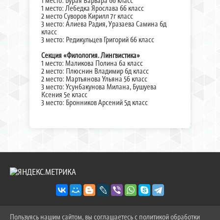
1 место: Бурая Варвара 6б класс
1 место: Лебедка Ярослава 6б класс
2 место Суворов Кирилл 7г класс
3 место: Алиева Радия, Уразаева Самина 6д
класс
3 место: Редикульцев Григорий 6б класс
Секция «Филология. Лингвистика»
1 место: Маликова Полина 6а класс
2 место: Плюснин Владимир 6д класс
2 место: Мартьянова Ульяна 5б класс
3 место: Усунбакунова Милана, Бушуева
Ксения 5е класс
3 место: Бронников Арсений 5д класс
Пользуясь нашим сайтом, вы соглашаетесь с политикой обработки