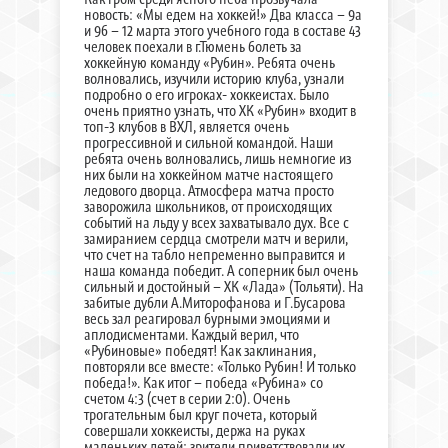
новость: «Мы едем на хоккей!» Два класса – 9а
и 9б – 12 марта этого учебного года в составе 43
человек поехали в г.Тюмень болеть за
хоккейную команду «Рубин». Ребята очень
волновались, изучили историю клуба, узнали
подробно о его игроках- хоккеистах. Было
очень приятно узнать, что ХК «Рубин» входит в
топ-3 клубов в ВХЛ, является очень
прогрессивной и сильной командой. Наши
ребята очень волновались, лишь немногие из
них были на хоккейном матче настоящего
ледового дворца. Атмосфера матча просто
заворожила школьников, от происходящих
событий на льду у всех захватывало дух. Все с
замиранием сердца смотрели матч и верили,
что счет на табло непременно выправится и
наша команда победит. А соперник был очень
сильный и достойный – ХК «Лада» (Тольяти). На
забитые дубли А.Миторофанова и Г.Бусарова
весь зал реагировал бурными эмоциями и
аплодисментами. Каждый верил, что
«Рубиновые» победят! Как заклинания,
повторяли все вместе: «Только Рубин! И только
победа!». Как итог – победа «Рубина» со
счетом 4:3 (счет в серии 2:0). Очень
трогательным был круг почета, который
совершали хоккеисты, держа на руках
маленьких детей: зрители приветствовали их