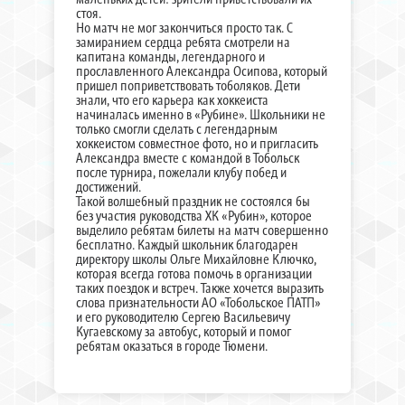
стоя.
Но матч не мог закончиться просто так. С
замиранием сердца ребята смотрели на
капитана команды, легендарного и
прославленного Александра Осипова, который
пришел поприветствовать тоболяков. Дети
знали, что его карьера как хоккеиста
начиналась именно в «Рубине». Школьники не
только смогли сделать с легендарным
хоккеистом совместное фото, но и пригласить
Александра вместе с командой в Тобольск
после турнира, пожелали клубу побед и
достижений.
Такой волшебный праздник не состоялся бы
без участия руководства ХК «Рубин», которое
выделило ребятам билеты на матч совершенно
бесплатно. Каждый школьник благодарен
директору школы Ольге Михайловне Ключко,
которая всегда готова помочь в организации
таких поездок и встреч. Также хочется выразить
слова признательности АО «Тобольское ПАТП»
и его руководителю Сергею Васильевичу
Кугаевскому за автобус, который и помог
ребятам оказаться в городе Тюмени.