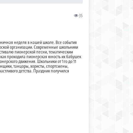
35
ничная неделя в нашей школе. Все события
рской организации. Современные школьники
естивалю пионерской песни, тематическим
, как проходила пионерская юность их бабушек
нерского движения. Школьники от 1го до 11
анщики, танцоры, хористы, спортсмены,
частливого детства. Праздник получился