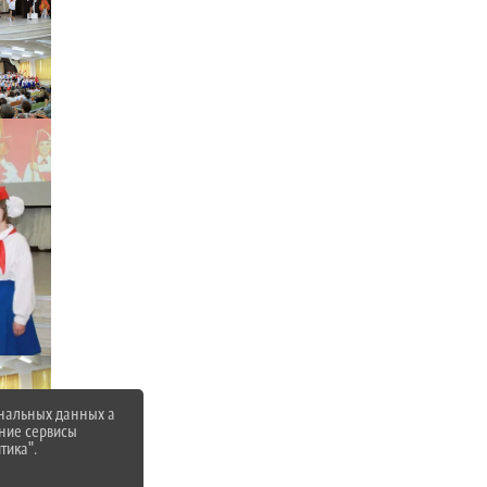
ональных данных а
нние сервисы
тика".