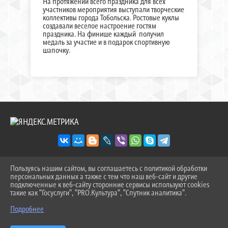
На протяжении всего праздника для всех
участников мероприятия выступали творческие
коллективы города Тобольска. Ростовые куклы
создавали веселое настроение гостям
праздника. На финише каждый получил
медаль за участие и в подарок спортивную
шапочку.
Пользуясь нашим сайтом, вы соглашаетесь с политикой обработки
2026 Г. SOSH-9TOB.RU
персональных данных а также с тем что наш веб-сайт и другие
ВХОД
подключенные к веб-сайту сторонние сервисы используют cookies
КАРТА САЙТА
такие как "Госуслуги", "PRO.Культура", "Спутник аналитика".
^
ПОЛИТИКА ОБРАБОТКИ ПЕРСОНАЛЬНЫХ ДАННЫХ
Подробнее
СДЕЛАНО НА KUBCMS