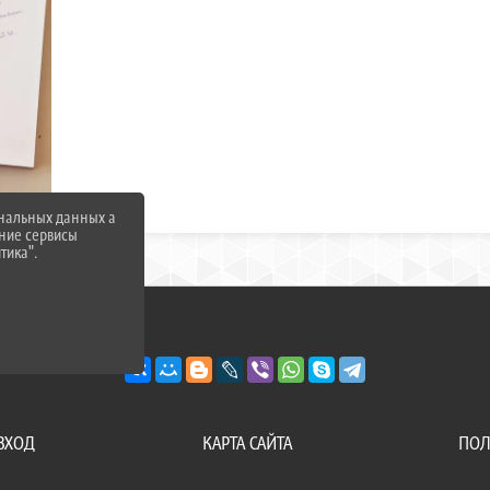
ональных данных а
нние сервисы
тика".
ВХОД
КАРТА САЙТА
ПОЛ