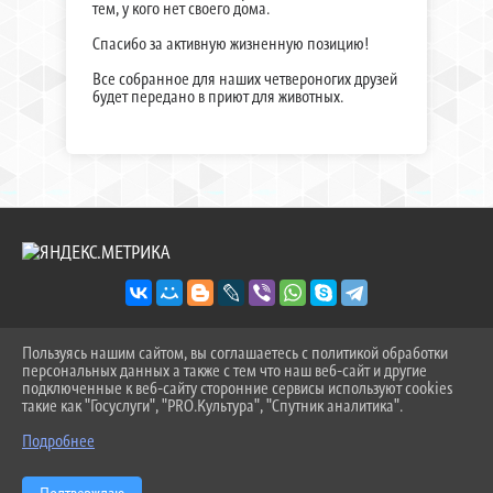
тем, у кого нет своего дома.
Спасибо за активную жизненную позицию!
Все собранное для наших четвероногих друзей
будет передано в приют для животных.
Пользуясь нашим сайтом, вы соглашаетесь с политикой обработки
2026 Г. SOSH-9TOB.RU
персональных данных а также с тем что наш веб-сайт и другие
ВХОД
подключенные к веб-сайту сторонние сервисы используют cookies
КАРТА САЙТА
такие как "Госуслуги", "PRO.Культура", "Спутник аналитика".
^
ПОЛИТИКА ОБРАБОТКИ ПЕРСОНАЛЬНЫХ ДАННЫХ
Подробнее
СДЕЛАНО НА KUBCMS
РАЗРАБОТКА И ПОДДЕРЖКА