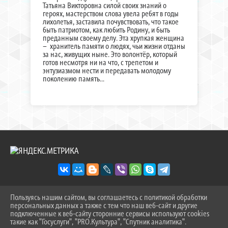
Татьяна Викторовна силой своих знаний о
героях, мастерством слова увела ребят в годы
лихолетья, заставила почувствовать, что такое
быть патриотом, как любить Родину, и быть
преданным своему делу. Эта хрупкая женщина
– хранитель памяти о людях, чьи жизни отданы
за нас, живущих ныне. Это волонтёр, который
готов несмотря ни на что, с трепетом и
энтузиазмом нести и передавать молодому
поколению память…
Пользуясь нашим сайтом, вы соглашаетесь с политикой обработки
2026 Г. SOSH-9TOB.RU
персональных данных а также с тем что наш веб-сайт и другие
ВХОД
подключенные к веб-сайту сторонние сервисы используют cookies
КАРТА САЙТА
такие как "Госуслуги", "PRO.Культура", "Спутник аналитика".
^