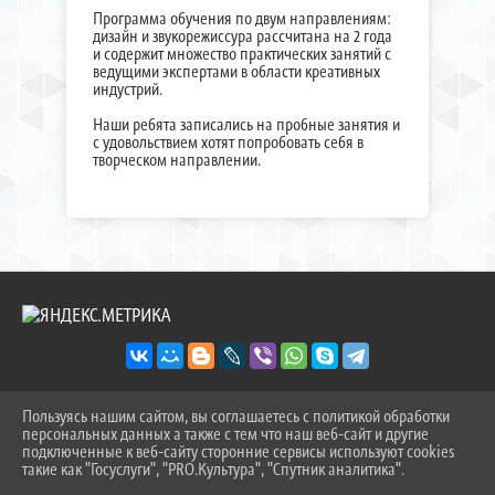
Программа обучения по двум направлениям:
дизайн и звукорежиссура рассчитана на 2 года
и содержит множество практических занятий с
ведущими экспертами в области креативных
индустрий.
Наши ребята записались на пробные занятия и
с удовольствием хотят попробовать себя в
творческом направлении.
Пользуясь нашим сайтом, вы соглашаетесь с политикой обработки
2026 Г. SOSH-9TOB.RU
персональных данных а также с тем что наш веб-сайт и другие
ВХОД
подключенные к веб-сайту сторонние сервисы используют cookies
КАРТА САЙТА
такие как "Госуслуги", "PRO.Культура", "Спутник аналитика".
^
ПОЛИТИКА ОБРАБОТКИ ПЕРСОНАЛЬНЫХ ДАННЫХ