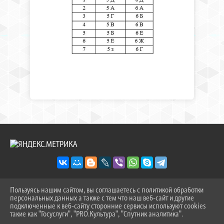
Пользуясь нашим сайтом, вы соглашаетесь с политикой обработки
2026 Г. SOSH-9TOB.RU
персональных данных а также с тем что наш веб-сайт и другие
ВХОД
подключенные к веб-сайту сторонние сервисы используют cookies
КАРТА САЙТА
такие как "Госуслуги", "PRO.Культура", "Спутник аналитика".
^
ПОЛИТИКА ОБРАБОТКИ ПЕРСОНАЛЬНЫХ ДАННЫХ