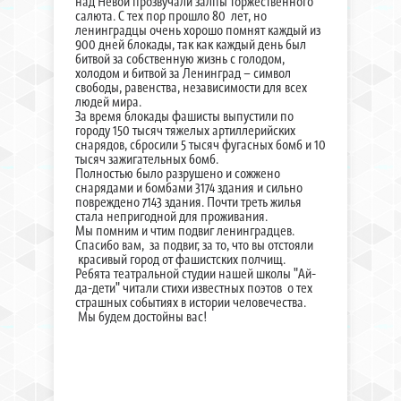
над Невой прозвучали залпы торжественного
салюта. С тех пор прошло 80 лет, но
ленинградцы очень хорошо помнят каждый из
900 дней блокады, так как каждый день был
битвой за собственную жизнь с голодом,
холодом и битвой за Ленинград – символ
свободы, равенства, независимости для всех
людей мира.
За время блокады фашисты выпустили по
городу 150 тысяч тяжелых артиллерийских
снарядов, сбросили 5 тысяч фугасных бомб и 10
тысяч зажигательных бомб.
Полностью было разрушено и сожжено
снарядами и бомбами 3174 здания и сильно
повреждено 7143 здания. Почти треть жилья
стала непригодной для проживания.
Мы помним и чтим подвиг ленинградцев.
Спасибо вам, за подвиг, за то, что вы отстояли
красивый город от фашистских полчищ.
Ребята театральной студии нашей школы "Ай-
да-дети" читали стихи известных поэтов о тех
страшных событиях в истории человечества.
Мы будем достойны вас!