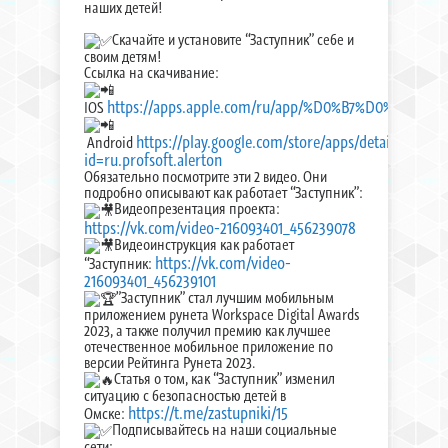
наших детей!
Скачайте и установите “Заступник” себе и
своим детям!
Ссылка на скачивание:
https://apps.apple.com/ru/app/%D0%B7%D0%B0%D
IOS
https://play.google.com/store/apps/details?
Android
id=ru.profsoft.alerton
Обязательно посмотрите эти 2 видео. Они
подробно описывают как работает “Заступник”:
Видеопрезентация проекта:
https://vk.com/video-216093401_456239078
Видеоинструкция как работает
https://vk.com/video-
“Заступник:
216093401_456239101
”Заступник” стал лучшим мобильным
приложением рунета Workspace Digital Awards
2023, а также получил премию как лучшее
отечественное мобильное приложение по
версии Рейтинга Рунета 2023.
Статья о том, как “Заступник” изменил
ситуацию с безопасностью детей в
https://t.me/zastupniki/15
Омске:
Подписывайтесь на наши социальные
сети: