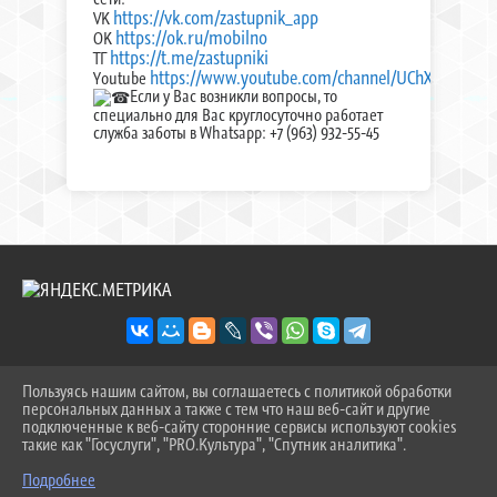
https://vk.com/zastupnik_app
VK
https://ok.ru/mobilno
OK
https://t.me/zastupniki
ТГ
https://www.youtube.com/channel/UChXmH3Sf
Youtube
Если у Вас возникли вопросы, то
специально для Вас круглосуточно работает
служба заботы в Whatsapp: +7 (963) 932-55-45
Пользуясь нашим сайтом, вы соглашаетесь с политикой обработки
2026 Г. SOSH-9TOB.RU
персональных данных а также с тем что наш веб-сайт и другие
ВХОД
подключенные к веб-сайту сторонние сервисы используют cookies
КАРТА САЙТА
такие как "Госуслуги", "PRO.Культура", "Спутник аналитика".
^
ПОЛИТИКА ОБРАБОТКИ ПЕРСОНАЛЬНЫХ ДАННЫХ
Подробнее