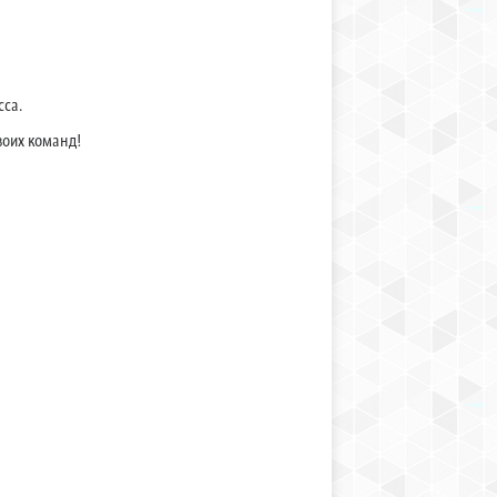
сса.
воих команд!