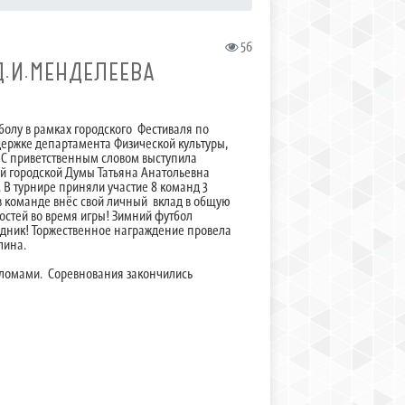
56
.И.МЕНДЕЛЕЕВА
болу в рамках городского Фестиваля по
ержке департамента Физической культуры,
 С приветственным словом выступила
ой городской Думы Татьяна Анатольевна
 В турнире приняли участие 8 команд 3
в команде внёс свой личный вклад в общую
гостей во время игры! Зимний футбол
аздник! Торжественное награждение провела
лина.
пломами. Соревнования закончились