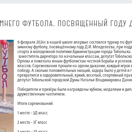
МНЕГО ФУТБОЛА, ПОСВЯЩЕННЫЙ ГОДУ Д
9 февраля 2024г. в нашей школе впервые состоялся турнир по фут
зимнему футболу, посвящённому году Д.И. Менделеева, при подд
спорта и молодежной политики Администрации города Тобольска.
заместитель директора по начальным классам, депутат Тобольск
Орлова и пожелала юным футболистам честной борьбы и успехов.
классов. Соревнования прошли на одном дыхании, каждый игрок 
победу. А сколько положительных эмоций, задора было у детей и 
превратился в оздоровительный, яркий, веселый, спортивный пр
депутат Тобольской городской Думы Наталья Владимировна Дани
Победители и призёры были награждены кубком, медалями и ди
дружественным чаепитием.
Итоги соревнований:
1 место - 3Д класс
2 место - 3Г класс
3 место - 3А класс