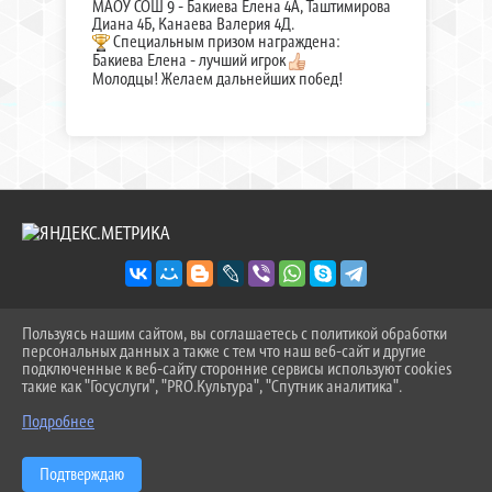
МАОУ СОШ 9 - Бакиева Елена 4А, Таштимирова
Диана 4Б, Канаева Валерия 4Д.
Специальным призом награждена:
Бакиева Елена - лучший игрок
Молодцы! Желаем дальнейших побед!
Пользуясь нашим сайтом, вы соглашаетесь с политикой обработки
2026 Г. SOSH-9TOB.RU
персональных данных а также с тем что наш веб-сайт и другие
ВХОД
подключенные к веб-сайту сторонние сервисы используют cookies
КАРТА САЙТА
такие как "Госуслуги", "PRO.Культура", "Спутник аналитика".
^
ПОЛИТИКА ОБРАБОТКИ ПЕРСОНАЛЬНЫХ ДАННЫХ
Подробнее
СДЕЛАНО НА KUBCMS
РАЗРАБОТКА И ПОДДЕРЖКА
Подтверждаю