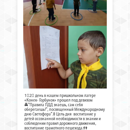
1⃣2⃣ день в нашем пришкольном лагере
«Конек- Горбунок» прошел под девизом
🚔"Правила ПДД знаешь, сам себя
оберегаешь!", посвященный Международному
дню Светофора".🚦 Цель дня воспитание у
детей осознанной необходимости в знании и
соблюдении правил дорожного движения,
воспитание грамотного пешехода.👫