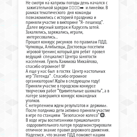
Не смотря на капризы погоды день начался с
зажигательной зарядки 🏃‍♂🏃‍♀‍➡️ и линейки. В
рамках тематического дня команды
познакомились с историей праздника и
приняли участие в викторине "Я- пешеход".
Далее вкусный завтрак и Карусель затей.
Закалялись, заряжались, играли,
интересовались...
Прошел конкурс рисунков по правилам ПДД.
Чулковцы, Алябьевцы, Достоевцы посетили
игровой тренинг, который для ребят провел
ведущий специалист Центра занятости
населения. Гузель Хакимова Михайлова,
спасибо огромное! 💯
А еще у нас был в гостях Центр настольных
игр "Легенда" . Спасибо огромное
организаторам! Ждём в следующем году!
Приняли участие в городском конкурсе
творческих работ "Удивительные шахматы", а в
лагере завершился конкурс командных
уголков.
С нетерпением ждем результатов и держим✊.
После полдника дети активно приняли участие
в игре по станциям "Безопасное колесо" 🛞.
В ходе игры воспитанники пришкольного
оздоровительного лагеря продемонстрировали
отличное знание правил дорожного движения.
Надеемся , что знание ПДД поможет нашим