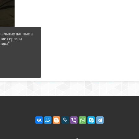
ональных данных а
нние сервисы
тика".