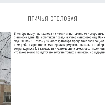
ПТИЧЬЯ СТОЛОВАЯ
В ноябре наступают холода и снежинки напоминают - скоро зима
Синичкин день. Да, есть такой праздник у пернатых озорниц. Как ж
вкусняшками. Поэтому 6б класс 15 ноября продолжил свой социа
этим ребята и родители смастерили кормушки, тщательно подбир
вокруг корпуса 1. В каждую из них поместили смесь овса, пшени
что такое меню придется по вкусу не только синичкам, но и друг