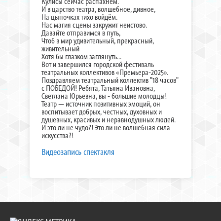
Кулисы сейчас распахнём.
И в царство театра, волшебное, дивное,
На цыпочках тихо войдём.
Нас магия сцены закружит неистово.
Давайте отправимся в путь,
Чтоб в мир удивительный, прекрасный,
живительный
Хотя бы глазком заглянуть…
Вот и завершился городской фестиваль
театральных коллективов «Премьера-2025».
Поздравляем театральный коллектив "18 часов"
с ПОБЕДОЙ! Ребята, Татьяна Ивановна,
Светлана Юрьевна, вы - большие молодцы!
Театр — источник позитивных эмоций, он
воспитывает добрых, честных, духовных и
душевных, красивых и неравнодушных людей.
И это ли не чудо?! Это ли не волшебная сила
искусства?!
Видеозапись спектакля