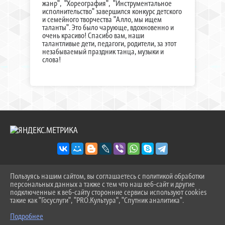
жанр", "Хореография", "Инструментальное
исполнительство" завершился конкурс детского
и семейного творчества "Алло, мы ищем
таланты". Это было чарующе, вдохновенно и
очень красиво! Спасибо вам, наши
талантливые дети, педагоги, родители, за этот
незабываемый праздник танца, музыки и
слова!
Пользуясь нашим сайтом, вы соглашаетесь с политикой обработки
2026 Г. SOSH-9TOB.RU
персональных данных а также с тем что наш веб-сайт и другие
ВХОД
подключенные к веб-сайту сторонние сервисы используют cookies
КАРТА САЙТА
такие как "Госуслуги", "PRO.Культура", "Спутник аналитика".
^
ПОЛИТИКА ОБРАБОТКИ ПЕРСОНАЛЬНЫХ ДАННЫХ
Подробнее