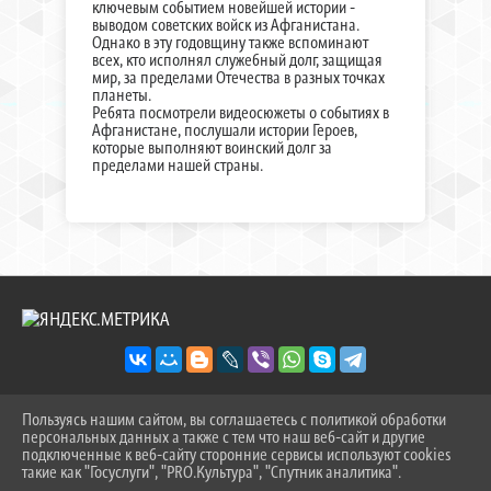
ключевым событием новейшей истории -
выводом советских войск из Афганистана.
Однако в эту годовщину также вспоминают
всех, кто исполнял служебный долг, защищая
мир, за пределами Отечества в разных точках
планеты.
Ребята посмотрели видеосюжеты о событиях в
Афганистане, послушали истории Героев,
которые выполняют воинский долг за
пределами нашей страны.
Пользуясь нашим сайтом, вы соглашаетесь с политикой обработки
2026 Г. SOSH-9TOB.RU
персональных данных а также с тем что наш веб-сайт и другие
ВХОД
подключенные к веб-сайту сторонние сервисы используют cookies
КАРТА САЙТА
такие как "Госуслуги", "PRO.Культура", "Спутник аналитика".
^