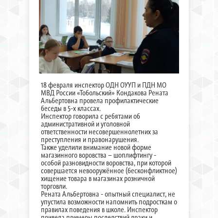
18 февраля инспектор ОДН ОУУП и ПДН МО
МВД России «Тобольский» Кондакова Рената
Альбертовна провела профилактические
беседы в 5-х классах.
Инспектор говорила с ребятами об
административной и уголовной
ответственности несовершеннолетних за
преступления и правонарушения.
Также уделили внимание новой форме
магазинного воровства – шоплифтингу -
особой разновидности воровства, при которой
совершается невооружённое (бесконфликтное)
хищение товара в магазинах розничной
торговли.
Рената Альбертовна - опытный специалист, не
упустила возможности напомнить подросткам о
правилах поведения в школе. Инспектор
привела примеры последствий драки и