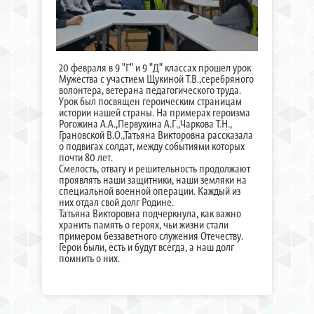
20 февраля в 9 "Г" и 9 "Д" классах прошел урок
Мужества с участием Щукиной Т.В.,серебряного
волонтера, ветерана педагогического труда.
Урок был посвящен героическим страницам
истории нашей страны. На примерах героизма
Рогожина А.А.,Первухина А.Г.,Чаркова Т.Н.,
Грановской В.О.,Татьяна Викторовна рассказала
о подвигах солдат, между событиями которых
почти 80 лет.
Смелость, отвагу и решительность продолжают
проявлять наши защитники, наши земляки на
специальной военной операции. Каждый из
них отдал свой долг Родине.
Татьяна Викторовна подчеркнула, как важно
хранить память о героях, чьи жизни стали
примером беззаветного служения Отечеству.
Герои были, есть и будут всегда, а наш долг
помнить о них.