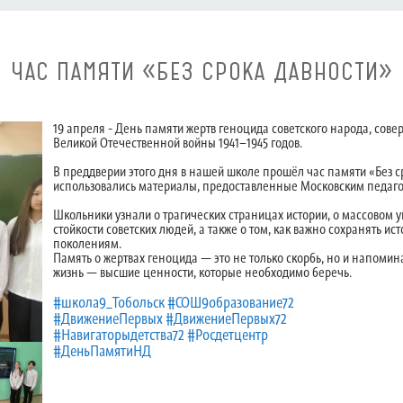
ЧАС ПАМЯТИ «БЕЗ СРОКА ДАВНОСТИ»
19 апреля - День памяти жертв геноцида советского народа, сов
Великой Отечественной войны 1941–1945 годов.
В преддверии этого дня в нашей школе прошёл час памяти «Без 
использовались материалы, предоставленные Московским педаго
Школьники узнали о трагических страницах истории, о массовом 
стойкости советских людей, а также о том, как важно сохранять 
поколениям.
Память о жертвах геноцида — это не только скорбь, но и напомина
жизнь — высшие ценности, которые необходимо беречь.
#школа9_Тобольск
#СОШ9образование72
#ДвижениеПервых
#ДвижениеПервых72
#Навигаторыдетства72
#Росдетцентр
#ДеньПамятиНД