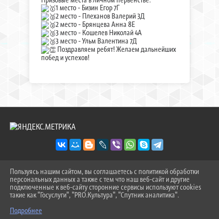
1 место - Бизин Егор 7Г
2 место - Плеханов Валерий 3Д
2 место - Брянцева Анна 8Е
3 место - Кошелев Николай 4А
3 место - Ульм Валентина 7Д
Поздравляем ребят! Желаем дальнейших
побед и успехов!
Пользуясь нашим сайтом, вы соглашаетесь с политикой обработки
2026 Г. SOSH-9TOB.RU
персональных данных а также с тем что наш веб-сайт и другие
ВХОД
подключенные к веб-сайту сторонние сервисы используют cookies
КАРТА САЙТА
такие как "Госуслуги", "PRO.Культура", "Спутник аналитика".
^
ПОЛИТИКА ОБРАБОТКИ ПЕРСОНАЛЬНЫХ ДАННЫХ
Подробнее