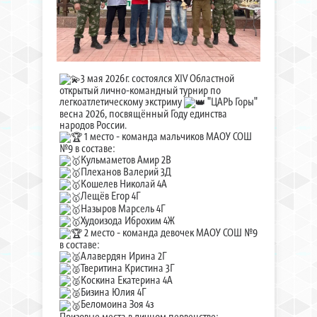
3 мая 2026г. состоялся ХIV Областной
открытый лично-командный турнир по
легкоатлетическому экстриму
"ЦАРЬ Горы"
весна 2026, посвящённый Году единства
народов России.
1 место - команда мальчиков МАОУ СОШ
№9 в составе:
Кульмаметов Амир 2В
Плеханов Валерий 3Д
Кошелев Николай 4А
Лещёв Егор 4Г
Назыров Марсель 4Г
Худоизода Иброхим 4Ж
2 место - команда девочек МАОУ СОШ №9
в составе:
Алавердян Ирина 2Г
Тверитина Кристина 3Г
Коскина Екатерина 4А
Бизина Юлия 4Г
Беломоина Зоя 4з
Призовые места в личном первенстве: