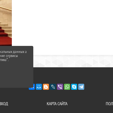
ональных данных а
нние сервисы
тика".
ВХОД
КАРТА САЙТА
ПОЛ