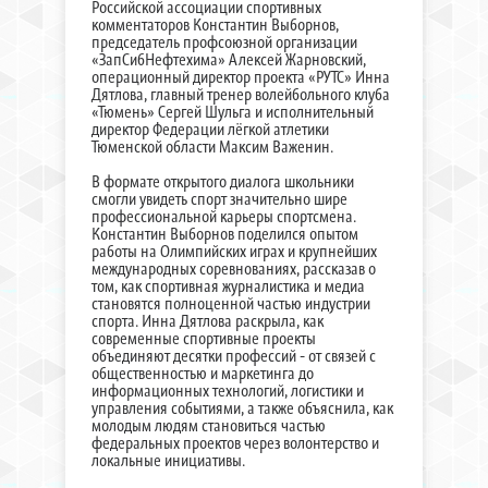
Российской ассоциации спортивных
комментаторов Константин Выборнов,
председатель профсоюзной организации
«ЗапСибНефтехима» Алексей Жарновский,
операционный директор проекта «РУТС» Инна
Дятлова, главный тренер волейбольного клуба
«Тюмень» Сергей Шульга и исполнительный
директор Федерации лёгкой атлетики
Тюменской области Максим Важенин.
В формате открытого диалога школьники
смогли увидеть спорт значительно шире
профессиональной карьеры спортсмена.
Константин Выборнов поделился опытом
работы на Олимпийских играх и крупнейших
международных соревнованиях, рассказав о
том, как спортивная журналистика и медиа
становятся полноценной частью индустрии
спорта. Инна Дятлова раскрыла, как
современные спортивные проекты
объединяют десятки профессий - от связей с
общественностью и маркетинга до
информационных технологий, логистики и
управления событиями, а также объяснила, как
молодым людям становиться частью
федеральных проектов через волонтерство и
локальные инициативы.