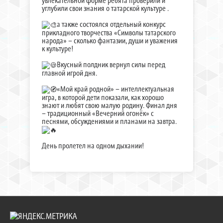
увлекательной форме ребята проверили и
углубили свои знания о татарской культуре .
а также состоялся отдельный конкурс
прикладного творчества «Символы татарского
народа» – сколько фантазии, души и уважения
к культуре!
Вкусный полдник вернул силы перед
главной игрой дня.
«Мой край родной» – интеллектуальная
игра, в которой дети показали, как хорошо
знают и любят свою малую родину. Финал дня
– традиционный «Вечерний огонёк» с
песнями, обсуждениями и планами на завтра.
День пролетел на одном дыхании!