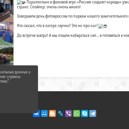
Параллельно в фоновой игре «Россию создают народы» узна
стране. Спойлер: очень-очень много!
Завершили день фотокроссом по паркам нашего замечательного 
Кто сказал, что в лагере скучно? Это не про нас!
До встречи завтра! А мы пошли набираться сил... и готовиться к 
ональных данных а
нние сервисы
тика".