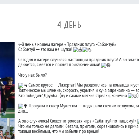
4 ДЕНЬ
4-й день в нашем лагере «Праздник плуга -Сабантуй»
Сабантуй — это вам не шутки!
Сегодня в лагере случился настоящий праздник плуга! А вы знаете,
движется, смеётся и пахнет приключениями!
Что у нас было?
Самое крутое — Лазертаг! Мы разделились на команды и уст
Тактическое мышление, скорость, укрытия и куча адреналина — вс
Кто победил? Дружба! (ну и самые меткие стрелки, конечно
)
Прогулка в сквер Мужества — подышали свежим воздухом, з
дня...
А оно случилось! Сюжетно-ролевая игра «Сабантуй по-нашему!»
Что мы только не делали: бегали, прыгали, соревновались и крич
такими весёлыми, что мы забыли про время!