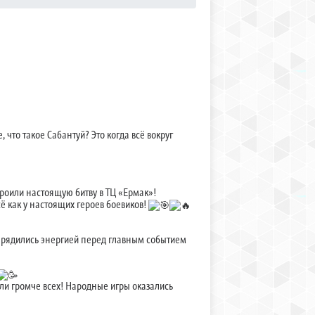
 что такое Сабантуй? Это когда всё вокруг
роили настоящую битву в ТЦ «Ермак»!
ё как у настоящих героев боевиков!
арядились энергией перед главным событием
али громче всех! Народные игры оказались