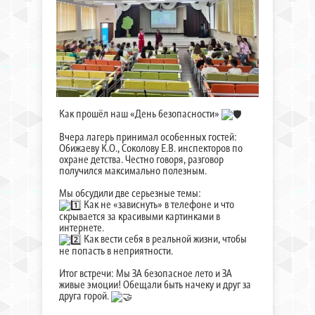
Как прошёл наш «День безопасности»
Вчера лагерь принимал особенных гостей:
Обижаеву К.О., Соколову Е.В. инспекторов по
охране детства. Честно говоря, разговор
получился максимально полезным.
Мы обсудили две серьезные темы:
Как не «зависнуть» в телефоне и что
скрывается за красивыми картинками в
интернете.
Как вести себя в реальной жизни, чтобы
не попасть в неприятности.
Итог встречи: Мы ЗА безопасное лето и ЗА
живые эмоции! Обещали быть начеку и друг за
друга горой.